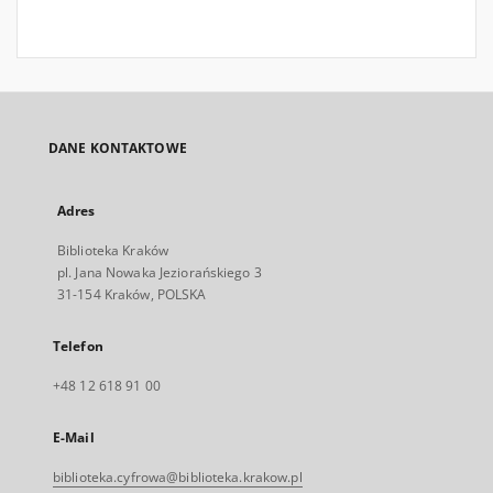
DANE KONTAKTOWE
Adres
Biblioteka Kraków
pl. Jana Nowaka Jeziorańskiego 3
31-154 Kraków, POLSKA
Telefon
+48 12 618 91 00
E-Mail
biblioteka.cyfrowa@biblioteka.krakow.pl