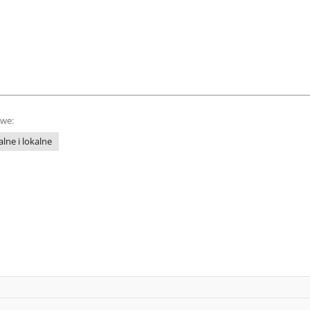
owe:
lne i lokalne