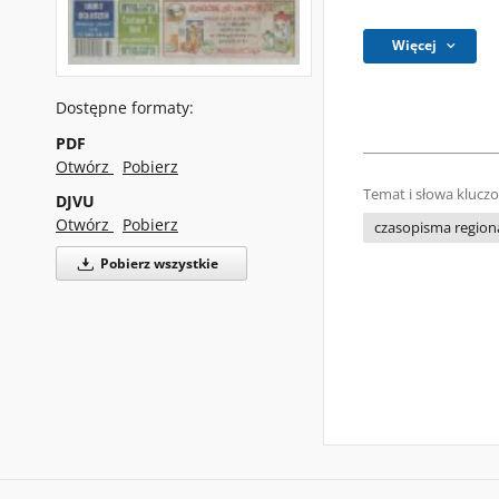
Więcej
Dostępne formaty:
PDF
Otwórz
Pobierz
Temat i słowa klucz
DJVU
Otwórz
Pobierz
czasopisma regiona
Pobierz wszystkie