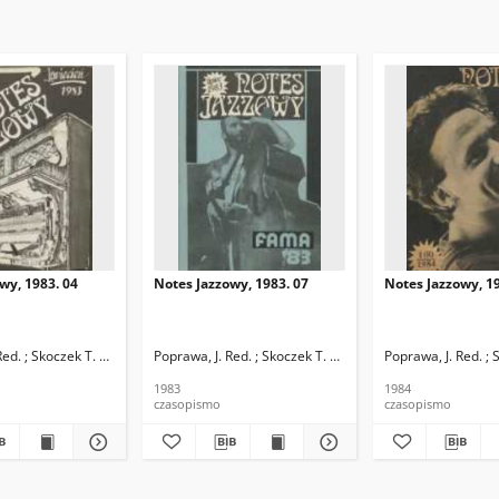
wy, 1983. 04
Notes Jazzowy, 1983. 07
Notes Jazzowy, 19
d.
Red. ; Skoczek T. Red.
Poprawa, J. Red. ; Skoczek T. Red.
Poprawa, J. Red. ; 
1983
1984
czasopismo
czasopismo