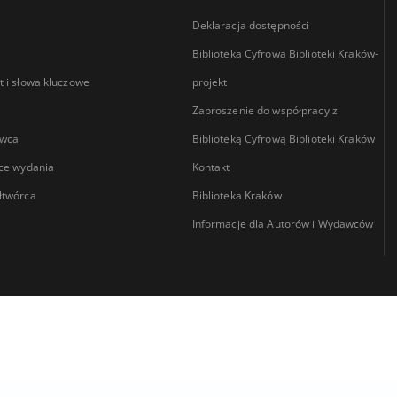
Deklaracja dostępności
Biblioteka Cyfrowa Biblioteki Kraków-
 i słowa kluczowe
projekt
Zaproszenie do współpracy z
wca
Biblioteką Cyfrową Biblioteki Kraków
ce wydania
Kontakt
łtwórca
Biblioteka Kraków
Informacje dla Autorów i Wydawców