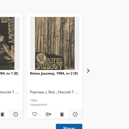
84, nr 1 (8)
Notes Jazzowy, 1984, nr 2 (9)
Notes Jazzowy, 1984, nr
(10)
Skoczek T. Red.
Poprawa, J. Red. ; Skoczek T. Red.
Poprawa, J. Red. ; Skocze
1984
1984
czasopismo
czasopismo
Więcej