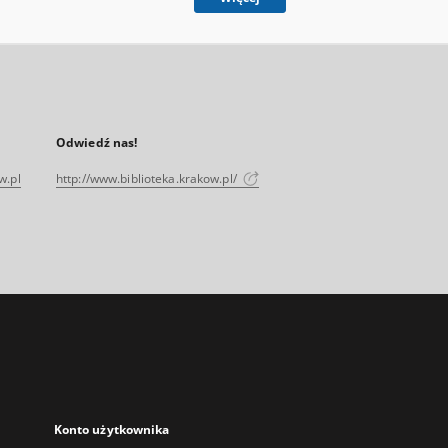
Odwiedź nas!
w.pl
http://www.biblioteka.krakow.pl/
Konto użytkownika