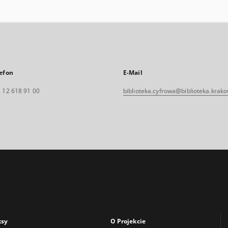
efon
E-Mail
 12 618 91 00
biblioteka.cyfrowa@biblioteka.krako
ksy
O Projekcie