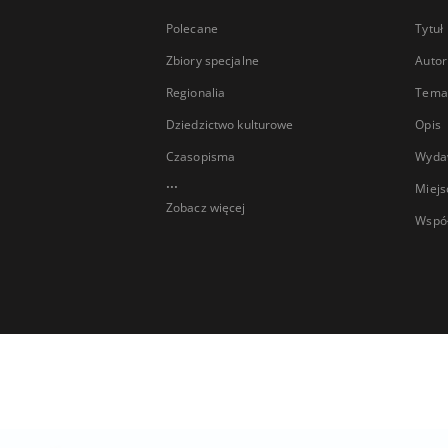
Polecane
Tytuł
Zbiory specjalne
Autor
Regionalia
Temat
Dziedzictwo kulturowe
Opis
Czasopisma
Wyda
...
Miejs
Zobacz więcej
Wspó