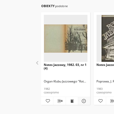
OBIEKTY
podobne
Notes Jazzowy, 1982. 03, nr 1
Notes Jazzo
(4)
Organ Klubu Jazzowego "Rotunda"
Skoczek, T. Re
Poprawa, J. 
1982
1983
czasopismo
czasopismo