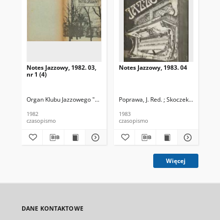
Notes Jazzowy, 1982. 03,
Notes Jazzowy, 1983. 04
Not
nr 1 (4)
Organ Klubu Jazzowego "Rotunda"
Poprawa, J. Red. ; Skoczek T. Red.
Skoczek, T. Red.
Pop
1982
1983
198
czasopismo
czasopismo
cza
Więcej
DANE KONTAKTOWE