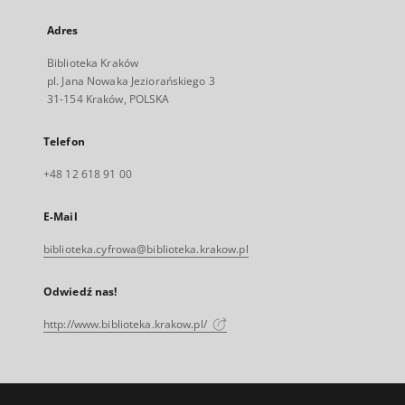
Adres
Biblioteka Kraków
pl. Jana Nowaka Jeziorańskiego 3
31-154 Kraków, POLSKA
Telefon
+48 12 618 91 00
E-Mail
biblioteka.cyfrowa@biblioteka.krakow.pl
Odwiedź nas!
http://www.biblioteka.krakow.pl/