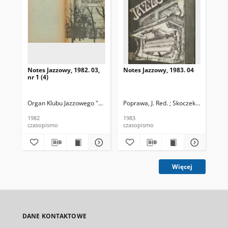
Notes Jazzowy, 1982. 03,
Notes Jazzowy, 1983. 04
Not
nr 1 (4)
Organ Klubu Jazzowego "Rotunda"
Poprawa, J. Red. ; Skoczek T. Red.
Skoczek, T. Red.
Pop
1982
1983
198
czasopismo
czasopismo
cza
Więcej
DANE KONTAKTOWE