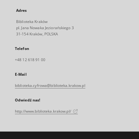
Adres
Biblioteka Kraków
pl. Jana Nowaka Jeziorańskiego 3
31-154 Kraków, POLSKA
Telefon
+48 12 618 91 00
E-Mail
biblioteka.cyfrowa@biblioteka.krakow.pl
Odwiedź nas!
http://www.biblioteka.krakow.pl/