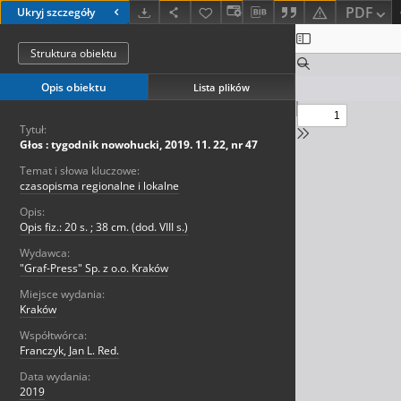
PDF
Ukryj szczegóły
Struktura obiektu
Opis obiektu
Lista plików
Tytuł:
Głos : tygodnik nowohucki, 2019. 11. 22, nr 47
Temat i słowa kluczowe:
czasopisma regionalne i lokalne
Opis:
Opis fiz.: 20 s. ; 38 cm. (dod. VIII s.)
Wydawca:
"Graf-Press" Sp. z o.o. Kraków
Miejsce wydania:
Kraków
Współtwórca:
Franczyk, Jan L. Red.
Data wydania:
2019