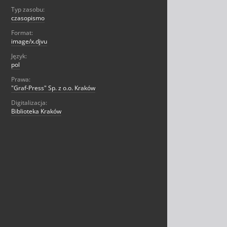
Typ zasobu:
czasopismo
Format:
image/x.djvu
Język:
pol
Prawa:
"Graf-Press" Sp. z o.o. Kraków
Digitalizacja:
Biblioteka Kraków