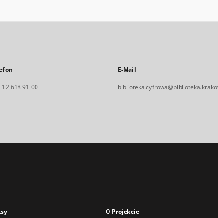
efon
E-Mail
 12 618 91 00
biblioteka.cyfrowa@biblioteka.krako
ksy
O Projekcie