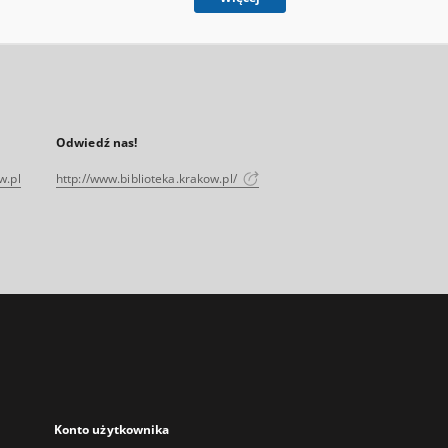
Odwiedź nas!
w.pl
http://www.biblioteka.krakow.pl/
Konto użytkownika