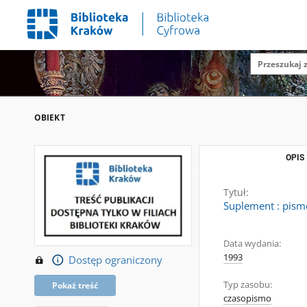
OBIEKT
OPIS
Tytuł:
Suplement : pism
Data wydania:
1993
Dostęp ograniczony
Typ zasobu:
Pokaż treść
czasopismo