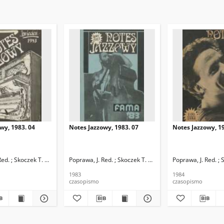
wy, 1983. 04
Notes Jazzowy, 1983. 07
Notes Jazzowy, 19
d.
Red. ; Skoczek T. Red.
Poprawa, J. Red. ; Skoczek T. Red.
Poprawa, J. Red. ; 
1983
1984
czasopismo
czasopismo