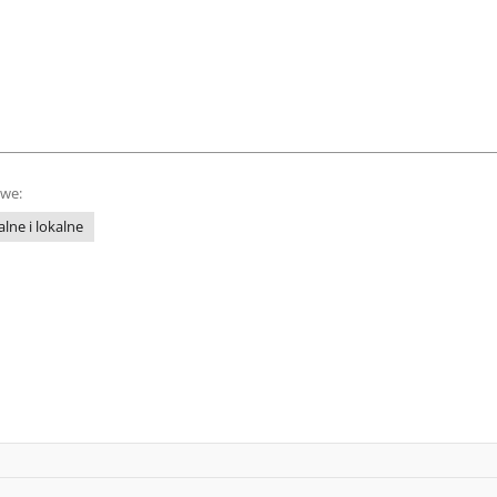
owe:
lne i lokalne