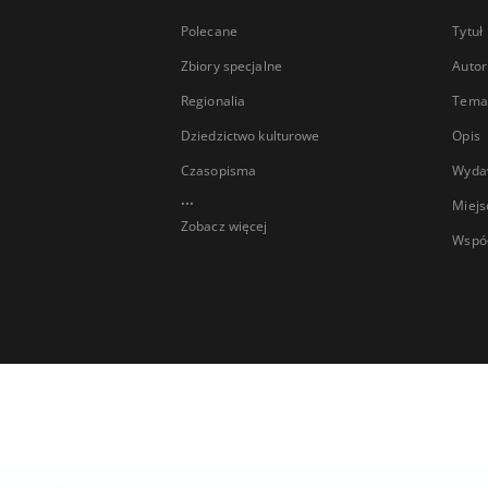
Polecane
Tytuł
Zbiory specjalne
Autor
Regionalia
Temat
Dziedzictwo kulturowe
Opis
Czasopisma
Wyda
...
Miejs
Zobacz więcej
Wspó