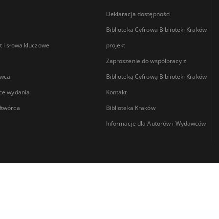
Deklaracja dostępności
Biblioteka Cyfrowa Biblioteki Kraków-
 i słowa kluczowe
projekt
Zaproszenie do współpracy z
wca
Biblioteką Cyfrową Biblioteki Kraków
ce wydania
Kontakt
łtwórca
Biblioteka Kraków
Informacje dla Autorów i Wydawców