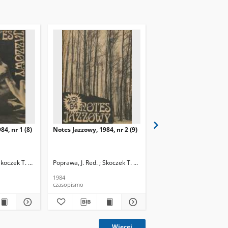
84, nr 1 (8)
Notes Jazzowy, 1984, nr 2 (9)
Notes Jazzowy, 1984, nr
(10)
Skoczek T. Red.
Poprawa, J. Red. ; Skoczek T. Red.
Poprawa, J. Red. ; Skocze
1984
1984
czasopismo
czasopismo
Więcej