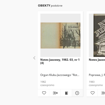
OBIEKTY
podobne
Notes Jazzowy, 1982. 03, nr 1
Notes Jazzo
(4)
Organ Klubu Jazzowego "Rotunda"
Skoczek, T. Re
Poprawa, J. 
1982
1983
czasopismo
czasopismo