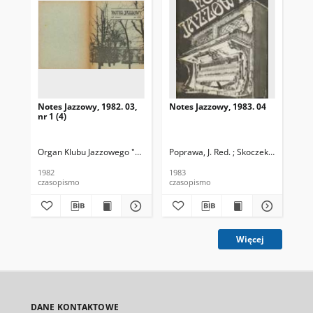
Notes Jazzowy, 1982. 03,
Notes Jazzowy, 1983. 04
Not
nr 1 (4)
Organ Klubu Jazzowego "Rotunda"
Poprawa, J. Red. ; Skoczek T. Red.
Skoczek, T. Red.
Pop
1982
1983
198
czasopismo
czasopismo
cza
Więcej
DANE KONTAKTOWE