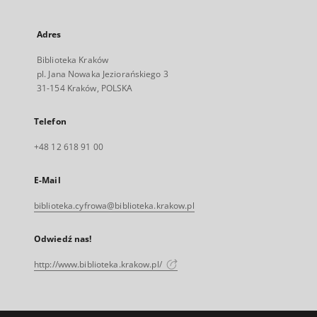
Adres
Biblioteka Kraków
pl. Jana Nowaka Jeziorańskiego 3
31-154 Kraków, POLSKA
Telefon
+48 12 618 91 00
E-Mail
biblioteka.cyfrowa@biblioteka.krakow.pl
Odwiedź nas!
http://www.biblioteka.krakow.pl/