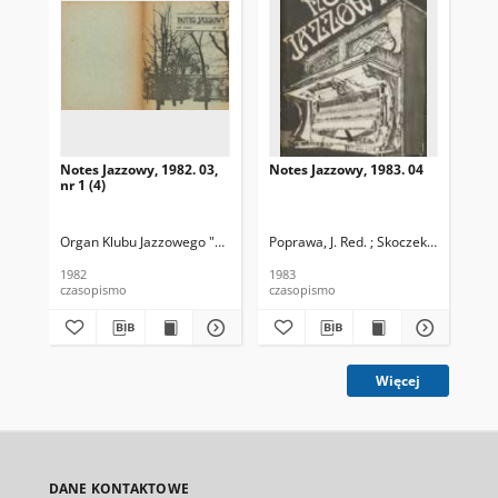
Notes Jazzowy, 1982. 03,
Notes Jazzowy, 1983. 04
Not
nr 1 (4)
Organ Klubu Jazzowego "Rotunda"
Poprawa, J. Red. ; Skoczek T. Red.
Skoczek, T. Red.
Pop
1982
1983
198
czasopismo
czasopismo
cza
Więcej
DANE KONTAKTOWE