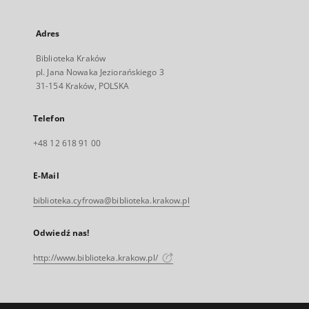
Adres
Biblioteka Kraków
pl. Jana Nowaka Jeziorańskiego 3
31-154 Kraków, POLSKA
Telefon
+48 12 618 91 00
E-Mail
biblioteka.cyfrowa@biblioteka.krakow.pl
Odwiedź nas!
http://www.biblioteka.krakow.pl/