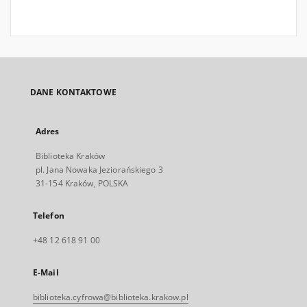
DANE KONTAKTOWE
Adres
Biblioteka Kraków
pl. Jana Nowaka Jeziorańskiego 3
31-154 Kraków, POLSKA
Telefon
+48 12 618 91 00
E-Mail
biblioteka.cyfrowa@biblioteka.krakow.pl