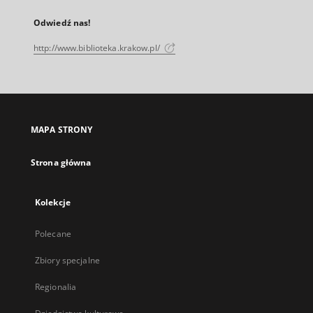
Odwiedź nas!
http://www.biblioteka.krakow.pl/
MAPA STRONY
Strona główna
Kolekcje
Polecane
Zbiory specjalne
Regionalia