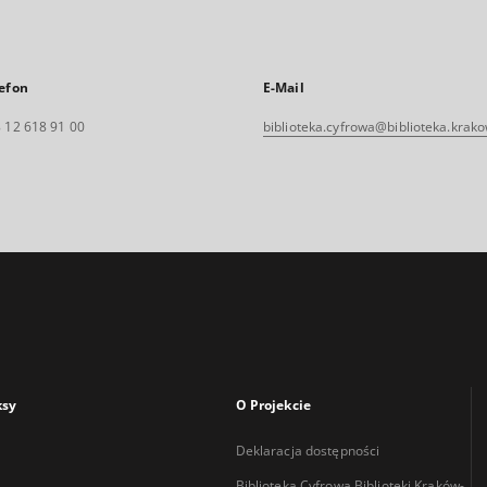
efon
E-Mail
 12 618 91 00
biblioteka.cyfrowa@biblioteka.krako
ksy
O Projekcie
Deklaracja dostępności
Biblioteka Cyfrowa Biblioteki Kraków-