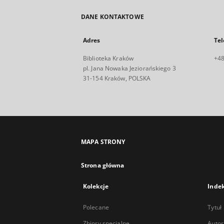
DANE KONTAKTOWE
Adres
Tel
Biblioteka Kraków
+48
pl. Jana Nowaka Jeziorańskiego 3
31-154 Kraków, POLSKA
MAPA STRONY
Strona główna
Kolekcje
Inde
Polecane
Tytuł
Zbiory specjalne
Autor