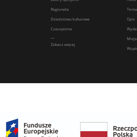
Regionalia
Temat
Dziedzictwo kulturowe
Opis
Czasopisma
Wyda
...
Miejs
Zobacz więcej
Wspó