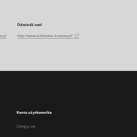
Odwiedź nas!
w.pl
http://www.biblioteka.krakow.pl/
Konto użytkownika
Zaloguj się