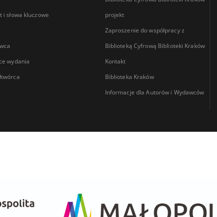
 i słowa kluczowe
projekt
Zaproszenie do współpracy z
wca
Biblioteką Cyfrową Biblioteki Kraków
ce wydania
Kontakt
łtwórca
Biblioteka Kraków
Informacje dla Autorów i Wydawców