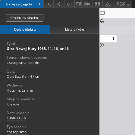
PDF
Ukryj szczegóły
Struktura obiektu
Opis obiektu
Lista plików
Tytuł:
Głos Nowej Huty 1968. 11. 16, nr 46
Temat i słowa kluczowe:
czasopisma polskie
Opis:
Opis fiz.: 8 s. ; 47 cm.
Wydawca:
Huta im. Lenina
Miejsce wydania:
Kraków
Data wydania:
1968-11-16
Typ zasobu:
czasopismo