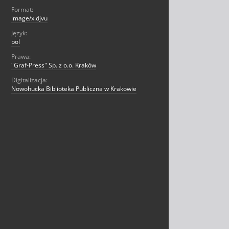
Format:
image/x.djvu
Język:
pol
Prawa:
"Graf-Press" Sp. z o.o. Kraków
Digitalizacja:
Nowohucka Biblioteka Publiczna w Krakowie