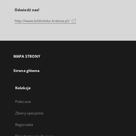
Odwiedź nas!
http://www.biblioteka.krakow.pl/
MAPA STRONY
Strona główna
Kolekcje
Polecane
Zbiory specjalne
Regionalia