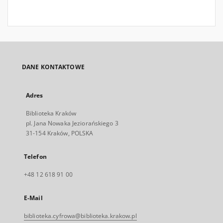
DANE KONTAKTOWE
Adres
Biblioteka Kraków
pl. Jana Nowaka Jeziorańskiego 3
31-154 Kraków, POLSKA
Telefon
+48 12 618 91 00
E-Mail
biblioteka.cyfrowa@biblioteka.krakow.pl