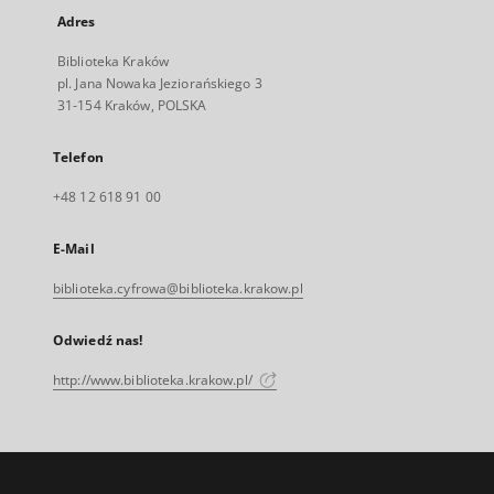
Adres
Biblioteka Kraków
pl. Jana Nowaka Jeziorańskiego 3
31-154 Kraków, POLSKA
Telefon
+48 12 618 91 00
E-Mail
biblioteka.cyfrowa@biblioteka.krakow.pl
Odwiedź nas!
http://www.biblioteka.krakow.pl/