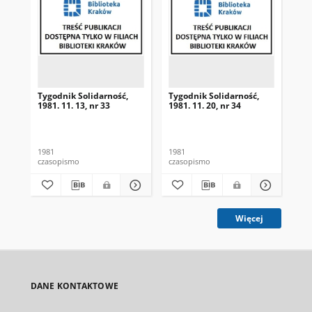
Tygodnik Solidarność,
Tygodnik Solidarność,
Tyg
1981. 11. 13, nr 33
1981. 11. 20, nr 34
198
1981
1981
198
czasopismo
czasopismo
cza
Więcej
DANE KONTAKTOWE