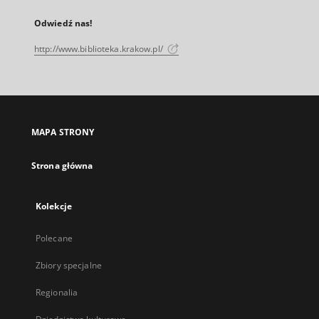
Odwiedź nas!
http://www.biblioteka.krakow.pl/
MAPA STRONY
Strona główna
Kolekcje
Polecane
Zbiory specjalne
Regionalia