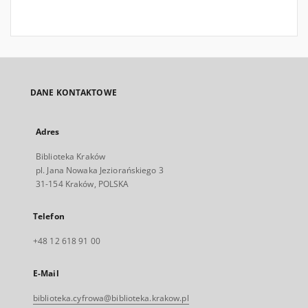
DANE KONTAKTOWE
Adres
Biblioteka Kraków
pl. Jana Nowaka Jeziorańskiego 3
31-154 Kraków, POLSKA
Telefon
+48 12 618 91 00
E-Mail
biblioteka.cyfrowa@biblioteka.krakow.pl