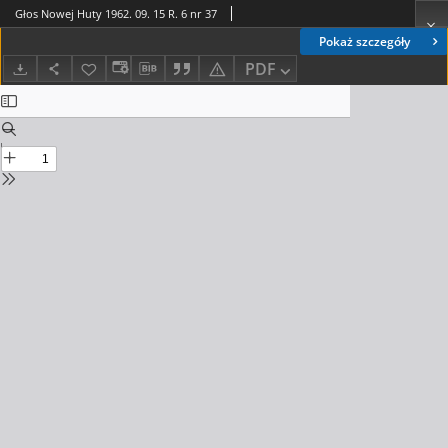
Głos Nowej Huty 1962. 09. 15 R. 6 nr 37
Pokaż szczegóły
PDF