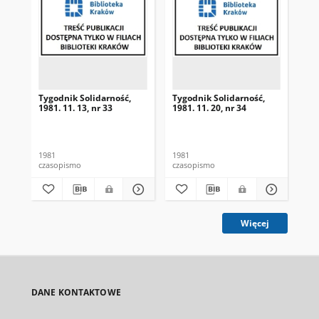
Tygodnik Solidarność,
Tygodnik Solidarność,
Tyg
1981. 11. 13, nr 33
1981. 11. 20, nr 34
198
1981
1981
198
czasopismo
czasopismo
cza
Więcej
DANE KONTAKTOWE