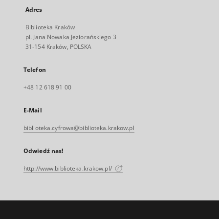
Adres
Biblioteka Kraków
pl. Jana Nowaka Jeziorańskiego 3
31-154 Kraków, POLSKA
Telefon
+48 12 618 91 00
E-Mail
biblioteka.cyfrowa@biblioteka.krakow.pl
Odwiedź nas!
http://www.biblioteka.krakow.pl/