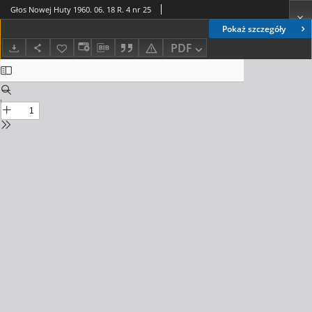
Głos Nowej Huty 1960. 06. 18 R. 4 nr 25
Pokaż szczegóły
PDF