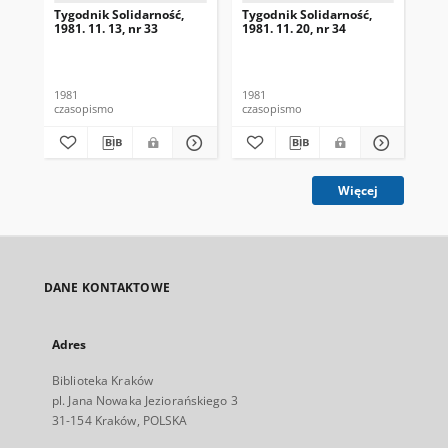
Tygodnik Solidarność,
Tygodnik Solidarność,
Tyg
1981. 11. 13, nr 33
1981. 11. 20, nr 34
198
1981
1981
198
czasopismo
czasopismo
cza
Więcej
DANE KONTAKTOWE
Adres
Biblioteka Kraków
pl. Jana Nowaka Jeziorańskiego 3
31-154 Kraków, POLSKA