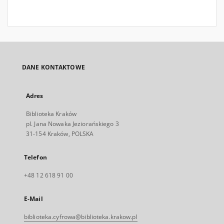
DANE KONTAKTOWE
Adres
Biblioteka Kraków
pl. Jana Nowaka Jeziorańskiego 3
31-154 Kraków, POLSKA
Telefon
+48 12 618 91 00
E-Mail
biblioteka.cyfrowa@biblioteka.krakow.pl