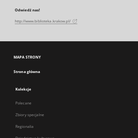
Odwiedź nas!
http://www.biblioteka.krakow.pl/
MAPA STRONY
Strona główna
Kolekcje
Polecane
Zbiory specjalne
Regionalia