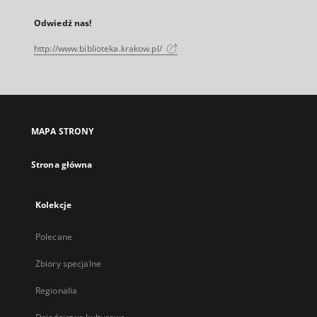
Odwiedź nas!
http://www.biblioteka.krakow.pl/
MAPA STRONY
Strona główna
Kolekcje
Polecane
Zbiory specjalne
Regionalia