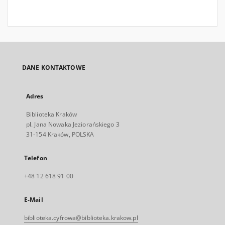
DANE KONTAKTOWE
Adres
Biblioteka Kraków
pl. Jana Nowaka Jeziorańskiego 3
31-154 Kraków, POLSKA
Telefon
+48 12 618 91 00
E-Mail
biblioteka.cyfrowa@biblioteka.krakow.pl