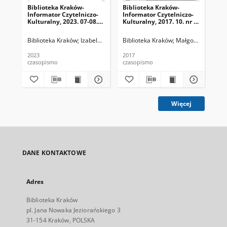
Biblioteka Kraków-
Biblioteka Kraków-
Bib
Informator Czytelniczo-
Informator Czytelniczo-
Inf
Kulturalny, 2023. 07-08.
Kulturalny, 2017. 10. nr 1
Kul
nr 6-7 (68-69)
(01)
(02
Biblioteka Kraków
Izabela Ronkiewicz-Brągiel (redaktor naczelna), Pa
Biblioteka Kraków
Małgorzata Dzierż
Bib
2023
2017
201
czasopismo
czasopismo
cza
Więcej
DANE KONTAKTOWE
Adres
Biblioteka Kraków
pl. Jana Nowaka Jeziorańskiego 3
31-154 Kraków, POLSKA