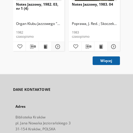
Notes Jazzowy, 1982. 03,
Notes Jazzowy, 1983. 04
Not
nr 1 (4)
Organ Klubu Jazzowego "Rotunda"
Poprawa, J. Red. ; Skoczek T. Red.
Skoczek, T. Red.
Pop
1982
1983
198
czasopismo
czasopismo
cza
Więcej
DANE KONTAKTOWE
Adres
Biblioteka Kraków
pl. Jana Nowaka Jeziorańskiego 3
31-154 Kraków, POLSKA