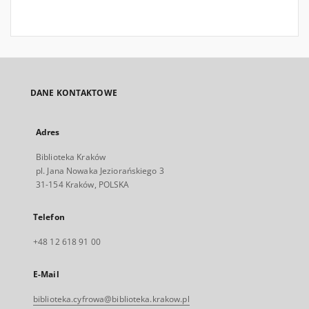
DANE KONTAKTOWE
Adres
Biblioteka Kraków
pl. Jana Nowaka Jeziorańskiego 3
31-154 Kraków, POLSKA
Telefon
+48 12 618 91 00
E-Mail
biblioteka.cyfrowa@biblioteka.krakow.pl