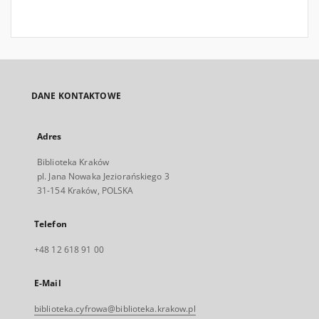
DANE KONTAKTOWE
Adres
Biblioteka Kraków
pl. Jana Nowaka Jeziorańskiego 3
31-154 Kraków, POLSKA
Telefon
+48 12 618 91 00
E-Mail
biblioteka.cyfrowa@biblioteka.krakow.pl