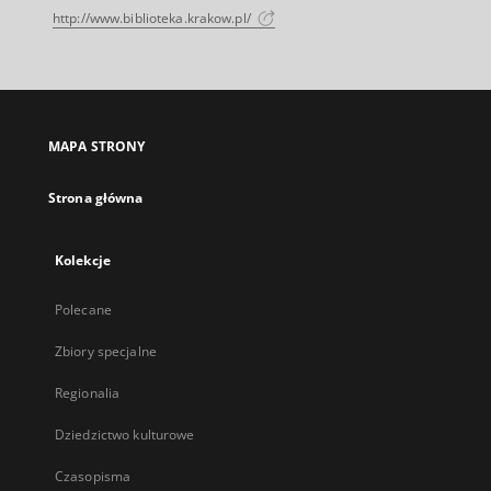
http://www.biblioteka.krakow.pl/
MAPA STRONY
Strona główna
Kolekcje
Polecane
Zbiory specjalne
Regionalia
Dziedzictwo kulturowe
Czasopisma