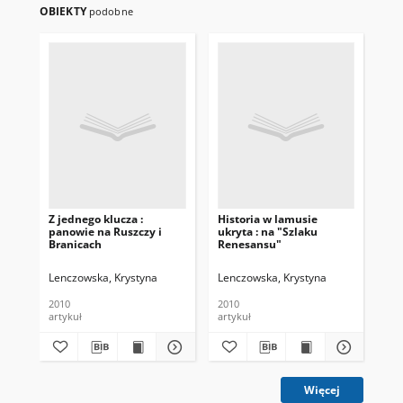
OBIEKTY
podobne
Z jednego klucza :
Historia w lamusie
Sz
panowie na Ruszczy i
ukryta : na "Szlaku
Branicach
Renesansu"
Lenczowska, Krystyna
Lenczowska, Krystyna
Pie
2010
2010
201
artykuł
artykuł
art
Więcej