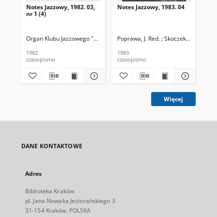
Notes Jazzowy, 1982. 03,
Notes Jazzowy, 1983. 04
Not
nr 1 (4)
Organ Klubu Jazzowego "Rotunda"
Poprawa, J. Red. ; Skoczek T. Red.
Skoczek, T. Red.
Pop
1982
1983
198
czasopismo
czasopismo
cza
Więcej
DANE KONTAKTOWE
Adres
Biblioteka Kraków
pl. Jana Nowaka Jeziorańskiego 3
31-154 Kraków, POLSKA