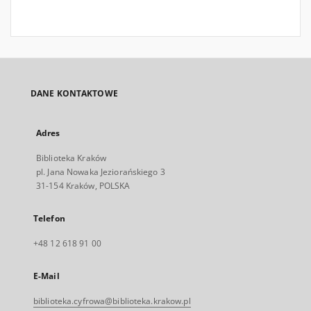
DANE KONTAKTOWE
Adres
Biblioteka Kraków
pl. Jana Nowaka Jeziorańskiego 3
31-154 Kraków, POLSKA
Telefon
+48 12 618 91 00
E-Mail
biblioteka.cyfrowa@biblioteka.krakow.pl