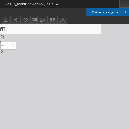
Głos : tygodnik nowohucki, 2007. 04. 13, nr 15
Pokaż szczegóły