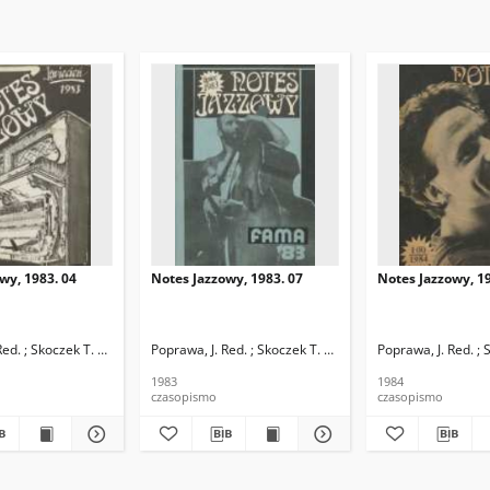
wy, 1983. 04
Notes Jazzowy, 1983. 07
Notes Jazzowy, 19
d.
Red. ; Skoczek T. Red.
Poprawa, J. Red. ; Skoczek T. Red.
Poprawa, J. Red. ; 
1983
1984
czasopismo
czasopismo