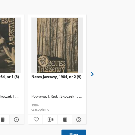
84, nr 1 (8)
Notes Jazzowy, 1984, nr 2 (9)
Notes Jazzowy, 1984, nr
(10)
Skoczek T. Red.
Poprawa, J. Red. ; Skoczek T. Red.
Poprawa, J. Red. ; Skocze
1984
1984
czasopismo
czasopismo
More