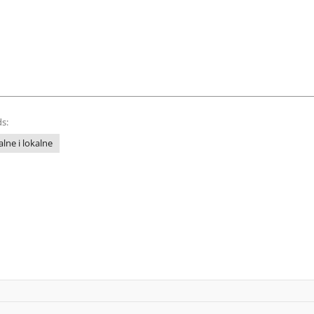
s:
lne i lokalne