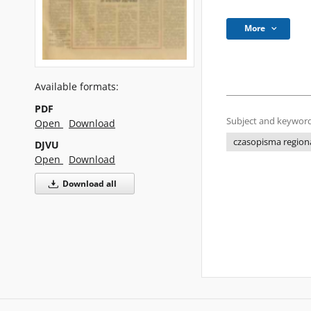
More
Available formats:
PDF
Subject and keyword
Open
Download
czasopisma regiona
DJVU
Open
Download
Download all