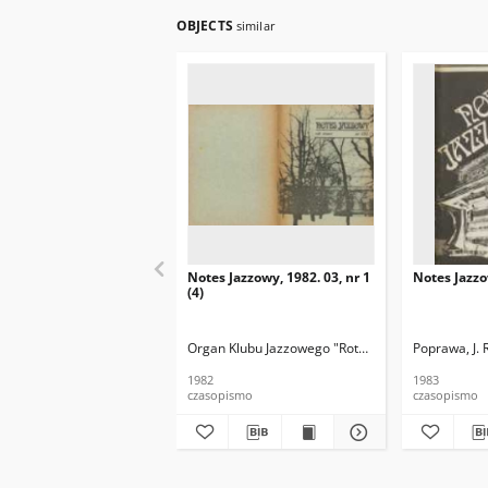
OBJECTS
similar
Notes Jazzowy, 1982. 03, nr 1
Notes Jazzo
(4)
Organ Klubu Jazzowego "Rotunda"
Skoczek, T. Re
Poprawa, J. 
1982
1983
czasopismo
czasopismo