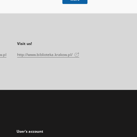
Visit us!
w.pl
http://www.biblioteka.krakow.pl/
User's account