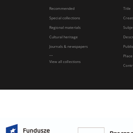
Recommended
Title
Special collections
Creat
Regional materials
Subje
Cultural heritage
Descr
Journals & newspapers
Publi
...
Place
View all collections
Contr