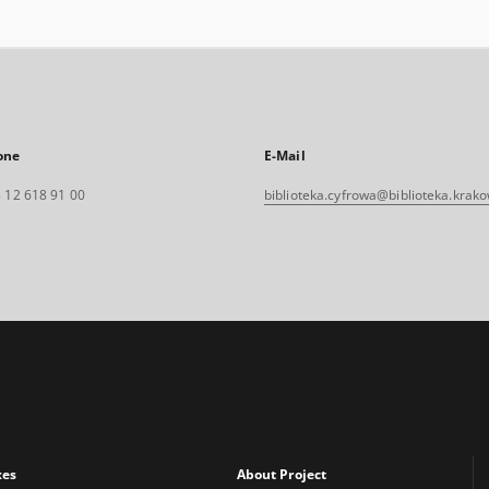
one
E-Mail
 12 618 91 00
biblioteka.cyfrowa@biblioteka.krako
xes
About Project