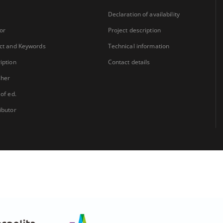
Declaration of availability
or
Project description
ct and Keywords
Technical information
iption
Contact details
sher
 of ed.
ibutor