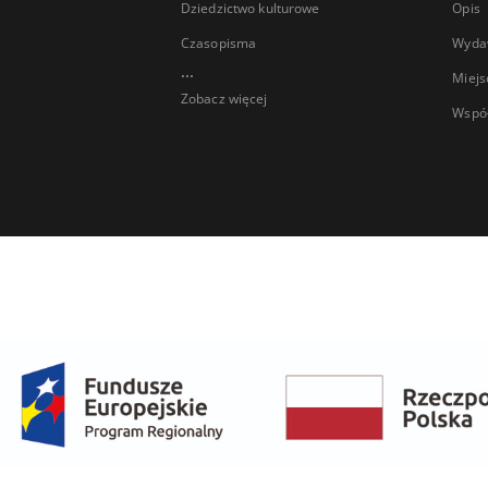
Dziedzictwo kulturowe
Opis
Czasopisma
Wyda
...
Miejs
Zobacz więcej
Wspó