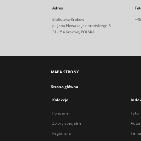
Adres
Tel
Biblioteka Kraków
+48
pl. Jana Nowaka Jeziorańskiego 3
31-154 Kraków, POLSKA
MAPA STRONY
Strona główna
Kolekcje
Inde
Polecane
Tytuł
Zbiory specjalne
Autor
Regionalia
Temat