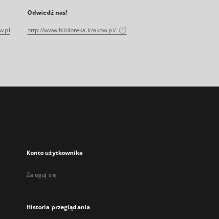
Odwiedź nas!
w.pl
http://www.biblioteka.krakow.pl/
Konto użytkownika
Zaloguj się
Historia przeglądania