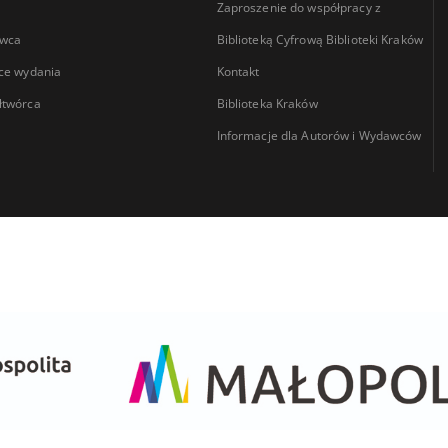
Zaproszenie do współpracy z
wca
Biblioteką Cyfrową Biblioteki Kraków
ce wydania
Kontakt
łtwórca
Biblioteka Kraków
Informacje dla Autorów i Wydawców