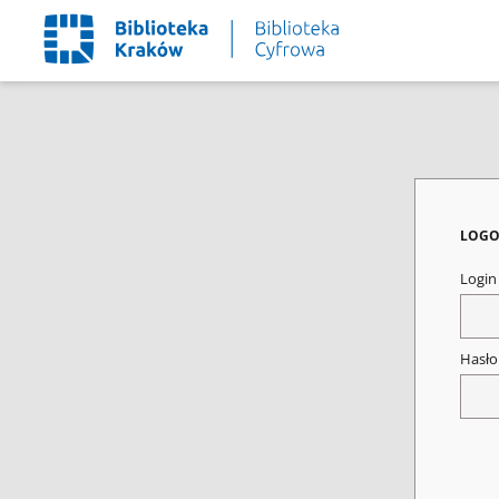
LOGO
Logi
Hasł