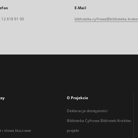
efon
E-Mail
 12 618 91 00
biblioteka.cyfrowa@biblioteka.krako
ksy
O Projekcie
Deklaracja dostępności
Biblioteka Cyfrowa Biblioteki Kraków-
 i słowa kluczowe
projekt