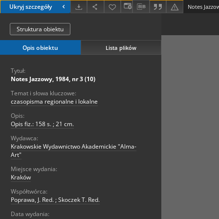
Ukryj szczegóły
Notes Jazzow
Struktura obiektu
Opis obiektu
Lista plików
Tytuł:
Notes Jazzowy, 1984, nr 3 (10)
Temat i słowa kluczowe:
czasopisma regionalne i lokalne
Opis:
Opis fiz.: 158 s. ; 21 cm.
Wydawca:
Krakowskie Wydawnictwo Akademickie "Alma-
Art"
Miejsce wydania:
Kraków
Współtwórca:
Poprawa, J. Red. ; Skoczek T. Red.
Data wydania: