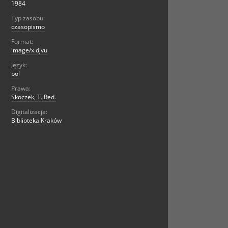
1984
Typ zasobu:
czasopismo
Format:
image/x.djvu
Język:
pol
Prawa:
Skoczek, T. Red.
Digitalizacja:
Biblioteka Kraków