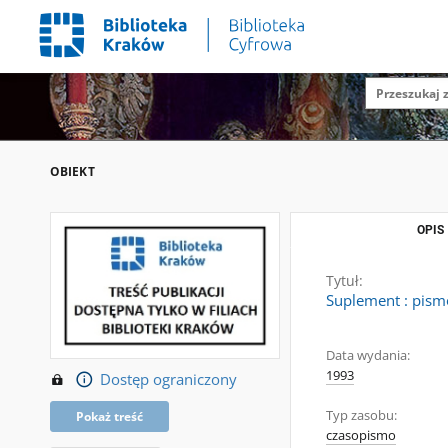
OBIEKT
OPIS
Tytuł:
Suplement : pism
Data wydania:
1993
Dostęp ograniczony
Typ zasobu:
Pokaż treść
czasopismo