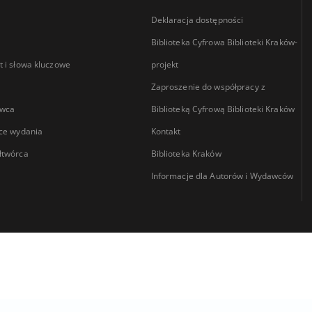
Deklaracja dostępności
Biblioteka Cyfrowa Biblioteki Kraków-
 i słowa kluczowe
projekt
Zaproszenie do współpracy z
wca
Biblioteką Cyfrową Biblioteki Kraków
ce wydania
Kontakt
łtwórca
Biblioteka Kraków
Informacje dla Autorów i Wydawców