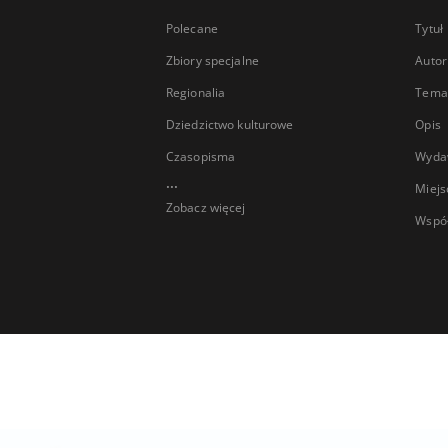
Polecane
Tytuł
Zbiory specjalne
Autor
Regionalia
Temat
Dziedzictwo kulturowe
Opis
Czasopisma
Wyda
...
Miejs
Zobacz więcej
Wspó