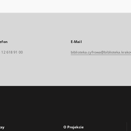
efon
E-Mail
 12 618 91 00
biblioteka.cyfrowa@biblioteka.krako
ksy
O Projekcie