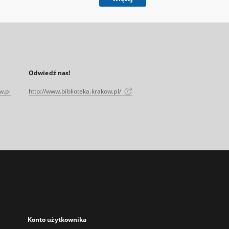
Odwiedź nas!
w.pl
http://www.biblioteka.krakow.pl/
Konto użytkownika