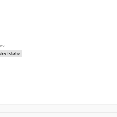
owe:
lne i lokalne