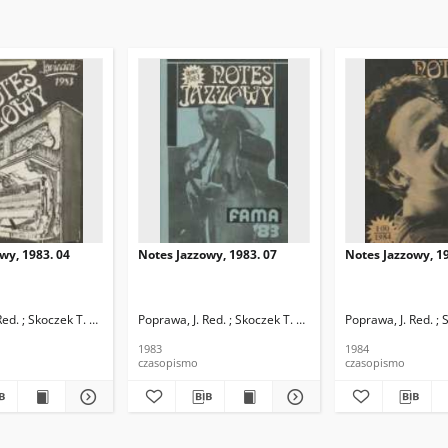
wy, 1983. 04
Notes Jazzowy, 1983. 07
Notes Jazzowy, 19
d.
Red. ; Skoczek T. Red.
Poprawa, J. Red. ; Skoczek T. Red.
Poprawa, J. Red. ; 
1983
1984
czasopismo
czasopismo