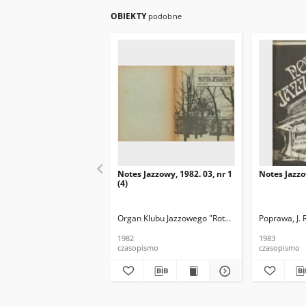
OBIEKTY
podobne
Notes Jazzowy, 1982. 03, nr 1
Notes Jazzo
(4)
Organ Klubu Jazzowego "Rotunda"
Skoczek, T. Re
Poprawa, J. 
1982
1983
czasopismo
czasopismo