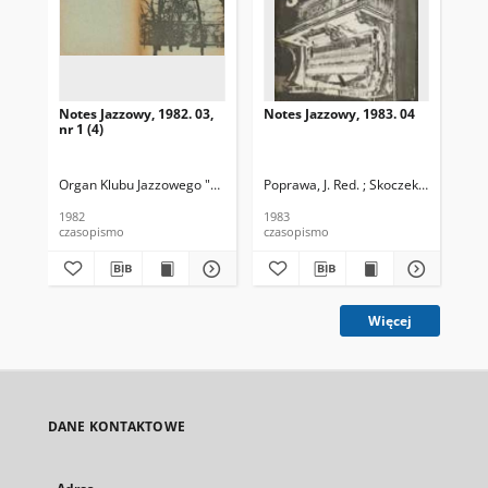
Notes Jazzowy, 1982. 03,
Notes Jazzowy, 1983. 04
Not
nr 1 (4)
Organ Klubu Jazzowego "Rotunda"
Poprawa, J. Red. ; Skoczek T. Red.
Skoczek, T. Red.
Pop
1982
1983
198
czasopismo
czasopismo
cza
Więcej
DANE KONTAKTOWE