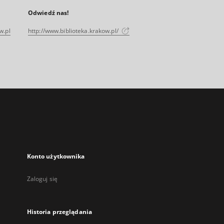
Odwiedź nas!
w.pl
http://www.biblioteka.krakow.pl/
Konto użytkownika
Zaloguj się
Historia przeglądania