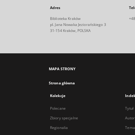
Adres
Tel
Biblioteka Kraków
+48
pl. Jana Nowaka Jeziorańskiego 3
31-154 Kraków, POLSKA
MAPA STRONY
Strona główna
Kolekcje
Inde
Polecane
Tytuł
Zbiory specjalne
Autor
Regionalia
Temat