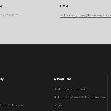
efon
E-Mail
 12 618 91 00
biblioteka.cyfrowa@biblioteka.krako
ksy
O Projekcie
Deklaracja dostępności
Biblioteka Cyfrowa Biblioteki Kraków-
 i słowa kluczowe
projekt