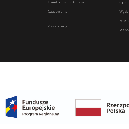
Dziedzictwo kulturowe
Opis
Czasopisma
Wyda
...
Miejs
Zobacz więcej
Wspó