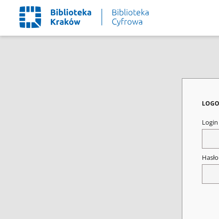
LOGO
Logi
Hasł