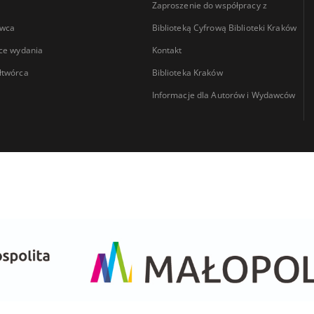
Zaproszenie do współpracy z
wca
Biblioteką Cyfrową Biblioteki Kraków
ce wydania
Kontakt
łtwórca
Biblioteka Kraków
Informacje dla Autorów i Wydawców