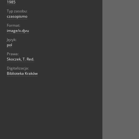
1985
Typ zasobu:
czasopismo
Format:
image/x.djvu
Język:
pol
Prawa:
Skoczek, T. Red.
Digitalizacja:
Biblioteka Kraków