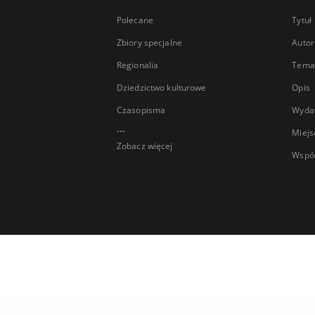
Polecane
Tytuł
Zbiory specjalne
Autor
Regionalia
Temat
Dziedzictwo kulturowe
Opis
Czasopisma
Wyda
...
Miejs
Zobacz więcej
Wspó