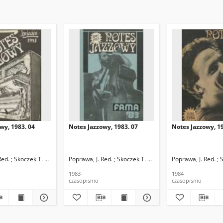
wy, 1983. 04
Notes Jazzowy, 1983. 07
Notes Jazzowy, 19
d.
Red. ; Skoczek T. Red.
Poprawa, J. Red. ; Skoczek T. Red.
Poprawa, J. Red. ; 
1983
1984
czasopismo
czasopismo