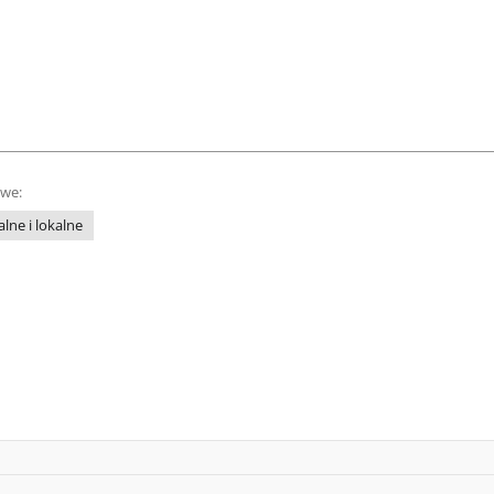
owe:
lne i lokalne