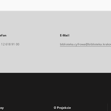
efon
E-Mail
 12 618 91 00
biblioteka.cyfrowa@biblioteka.krako
ksy
O Projekcie