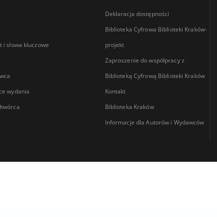
Deklaracja dostępności
Biblioteka Cyfrowa Biblioteki Kraków-
 i słowa kluczowe
projekt
Zaproszenie do współpracy z
wca
Biblioteką Cyfrową Biblioteki Kraków
ce wydania
Kontakt
łtwórca
Biblioteka Kraków
Informacje dla Autorów i Wydawców