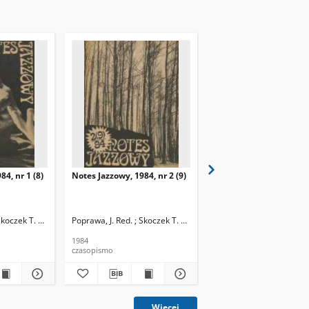
84, nr 1 (8)
Notes Jazzowy, 1984, nr 2 (9)
Notes Jazzowy, 1984, nr
(10)
Skoczek T. Red.
Poprawa, J. Red. ; Skoczek T. Red.
Poprawa, J. Red. ; Skocze
1984
1984
czasopismo
czasopismo
Więcej