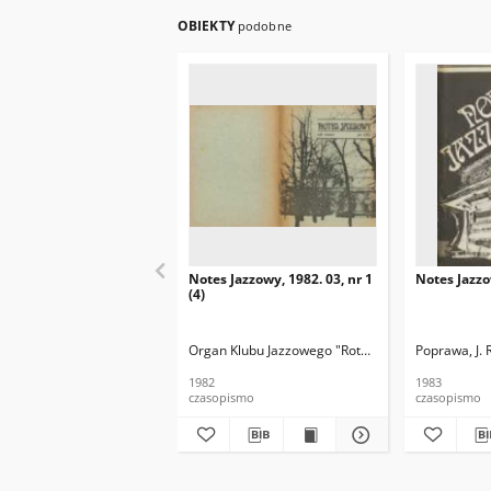
OBIEKTY
podobne
Notes Jazzowy, 1982. 03, nr 1
Notes Jazzo
(4)
Organ Klubu Jazzowego "Rotunda"
Skoczek, T. Re
Poprawa, J. 
1982
1983
czasopismo
czasopismo