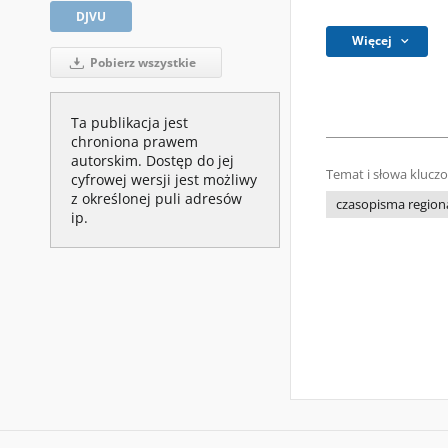
DJVU
Więcej
Pobierz wszystkie
Ta publikacja jest
chroniona prawem
autorskim. Dostęp do jej
Temat i słowa klucz
cyfrowej wersji jest możliwy
z określonej puli adresów
czasopisma regiona
ip.