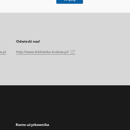
Odwiedź nas!
w.pl
http://www.biblioteka.krakow.pl/
Konto użytkownika