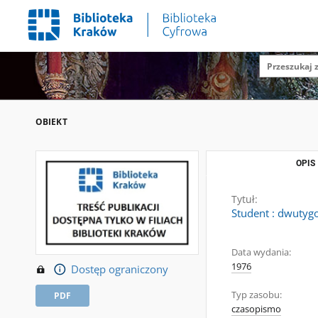
OBIEKT
OPIS
Tytuł:
Student : dwutygo
Data wydania:
1976
Dostęp ograniczony
Typ zasobu:
PDF
czasopismo