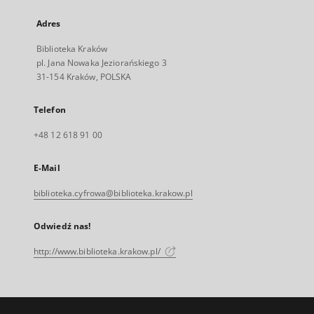
Adres
Biblioteka Kraków
pl. Jana Nowaka Jeziorańskiego 3
31-154 Kraków, POLSKA
Telefon
+48 12 618 91 00
E-Mail
biblioteka.cyfrowa@biblioteka.krakow.pl
Odwiedź nas!
http://www.biblioteka.krakow.pl/