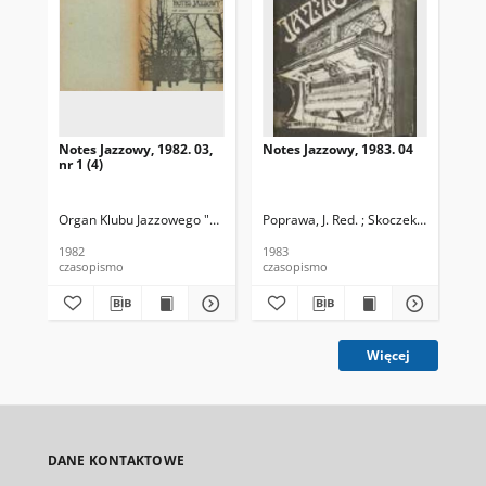
Notes Jazzowy, 1982. 03,
Notes Jazzowy, 1983. 04
Not
nr 1 (4)
Organ Klubu Jazzowego "Rotunda"
Poprawa, J. Red. ; Skoczek T. Red.
Skoczek, T. Red.
Pop
1982
1983
198
czasopismo
czasopismo
cza
Więcej
DANE KONTAKTOWE