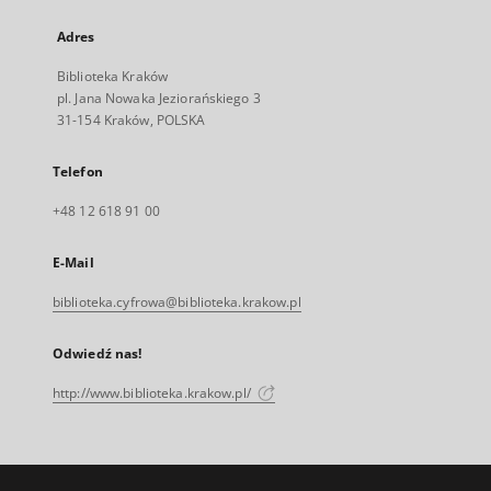
Adres
Biblioteka Kraków
pl. Jana Nowaka Jeziorańskiego 3
31-154 Kraków, POLSKA
Telefon
+48 12 618 91 00
E-Mail
biblioteka.cyfrowa@biblioteka.krakow.pl
Odwiedź nas!
http://www.biblioteka.krakow.pl/