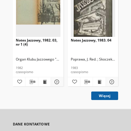
Notes Jazzowy, 1982. 03,
Notes Jazzowy, 1983. 04
Not
nr 1 (4)
Organ Klubu Jazzowego "Rotunda"
Poprawa, J. Red. ; Skoczek T. Red.
Skoczek, T. Red.
Pop
1982
1983
198
czasopismo
czasopismo
cza
Więcej
DANE KONTAKTOWE