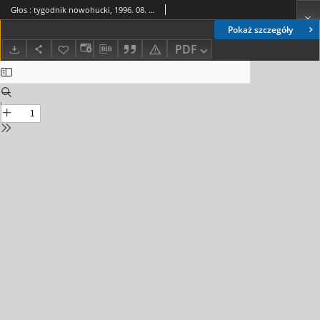
Głos : tygodnik nowohucki, 1996. 08. 16, nr 33
Pokaż szczegóły
PDF