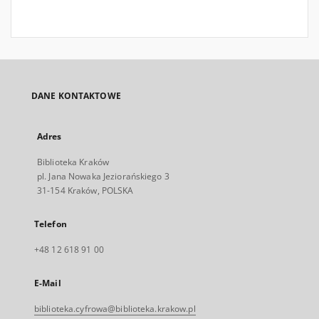
DANE KONTAKTOWE
Adres
Biblioteka Kraków
pl. Jana Nowaka Jeziorańskiego 3
31-154 Kraków, POLSKA
Telefon
+48 12 618 91 00
E-Mail
biblioteka.cyfrowa@biblioteka.krakow.pl