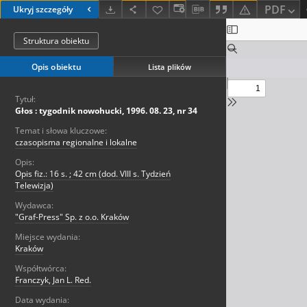
PDF
Ukryj szczegóły
Struktura obiektu
Opis obiektu
Lista plików
Tytuł:
Głos : tygodnik nowohucki, 1996. 08. 23, nr 34
Temat i słowa kluczowe:
czasopisma regionalne i lokalne
Opis:
Opis fiz.: 16 s. ; 42 cm (dod. VIII s. Tydzień
Telewizja)
Wydawca:
"Graf-Press" Sp. z o.o. Kraków
Miejsce wydania:
Kraków
Współtwórca:
Franczyk, Jan L. Red.
Data wydania: