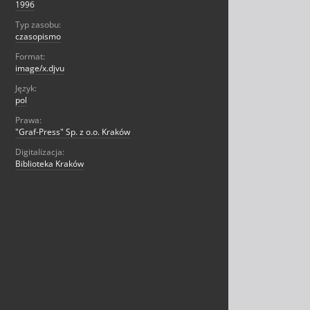
1996
Typ zasobu:
czasopismo
Format:
image/x.djvu
Język:
pol
Prawa:
"Graf-Press" Sp. z o.o. Kraków
Digitalizacja:
Biblioteka Kraków