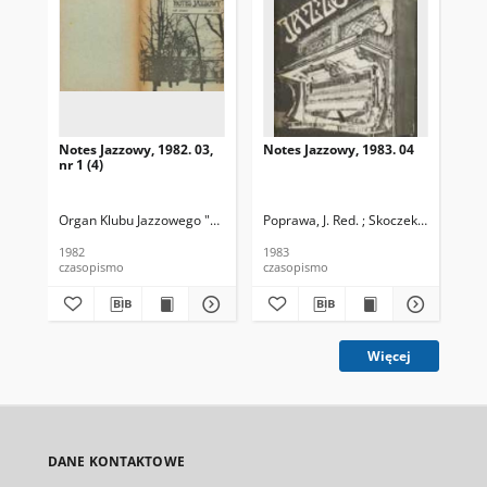
Notes Jazzowy, 1982. 03,
Notes Jazzowy, 1983. 04
Not
nr 1 (4)
Organ Klubu Jazzowego "Rotunda"
Poprawa, J. Red. ; Skoczek T. Red.
Skoczek, T. Red.
Pop
1982
1983
198
czasopismo
czasopismo
cza
Więcej
DANE KONTAKTOWE