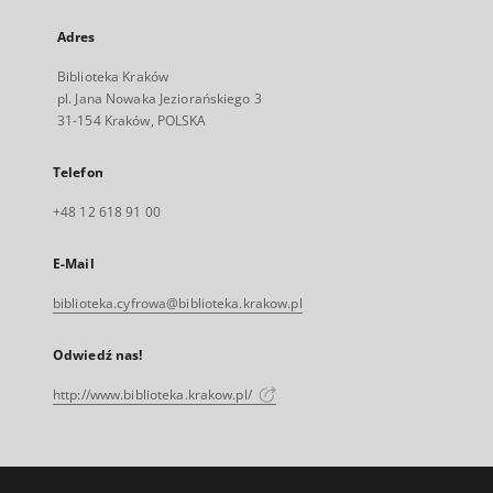
Adres
Biblioteka Kraków
pl. Jana Nowaka Jeziorańskiego 3
31-154 Kraków, POLSKA
Telefon
+48 12 618 91 00
E-Mail
biblioteka.cyfrowa@biblioteka.krakow.pl
Odwiedź nas!
http://www.biblioteka.krakow.pl/