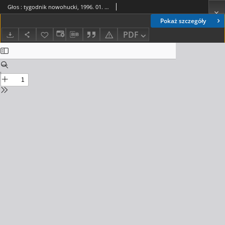
Głos : tygodnik nowohucki, 1996. 01. 12, nr 2
Pokaż szczegóły
PDF