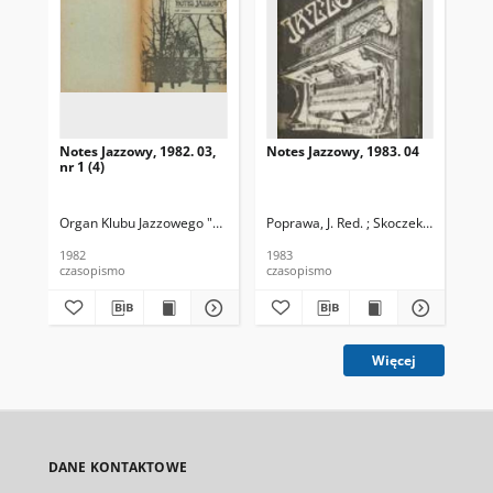
Notes Jazzowy, 1982. 03,
Notes Jazzowy, 1983. 04
Not
nr 1 (4)
Organ Klubu Jazzowego "Rotunda"
Poprawa, J. Red. ; Skoczek T. Red.
Skoczek, T. Red.
Pop
1982
1983
198
czasopismo
czasopismo
cza
Więcej
DANE KONTAKTOWE