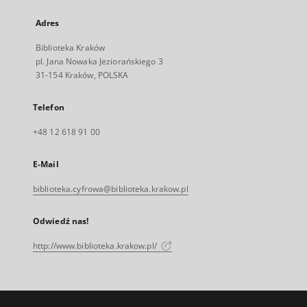
Adres
Biblioteka Kraków
pl. Jana Nowaka Jeziorańskiego 3
31-154 Kraków, POLSKA
Telefon
+48 12 618 91 00
E-Mail
biblioteka.cyfrowa@biblioteka.krakow.pl
Odwiedź nas!
http://www.biblioteka.krakow.pl/