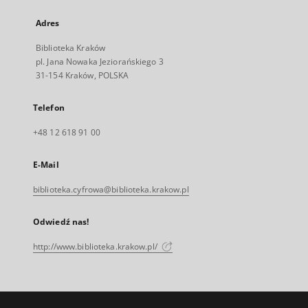
Adres
Biblioteka Kraków
pl. Jana Nowaka Jeziorańskiego 3
31-154 Kraków, POLSKA
Telefon
+48 12 618 91 00
E-Mail
biblioteka.cyfrowa@biblioteka.krakow.pl
Odwiedź nas!
http://www.biblioteka.krakow.pl/