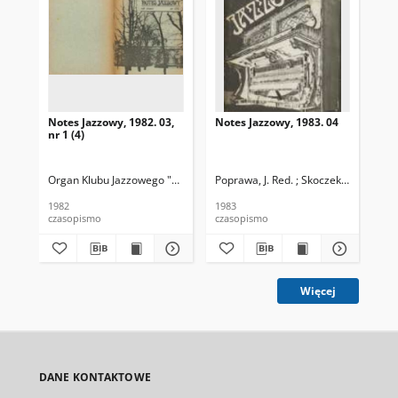
Notes Jazzowy, 1982. 03,
Notes Jazzowy, 1983. 04
Not
nr 1 (4)
Organ Klubu Jazzowego "Rotunda"
Poprawa, J. Red. ; Skoczek T. Red.
Skoczek, T. Red.
Pop
1982
1983
198
czasopismo
czasopismo
cza
Więcej
DANE KONTAKTOWE