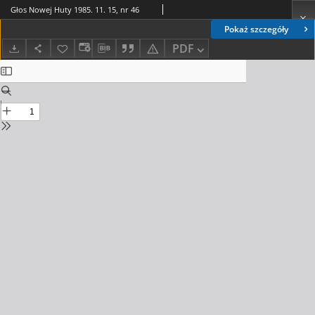
Głos Nowej Huty 1985. 11. 15, nr 46
Pokaż szczegóły
PDF