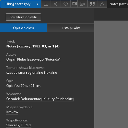
Ukryj szczegóły
Notes Jazzow
Struktura obiektu
Opis obiektu
Lista plików
Tytuł:
Notes Jazzowy, 1982. 03, nr 1 (4)
Autor:
Organ Klubu Jazzowego "Rotunda"
Temat i słowa kluczowe:
czasopisma regionalne i lokalne
Opis:
Opis fiz.: 70 s. ; 21 cm.
Wydawca:
Ośrodek Dokumentacji Kultury Studenckiej
Miejsce wydania:
Kraków
Współtwórca:
Skoczek, T. Red.