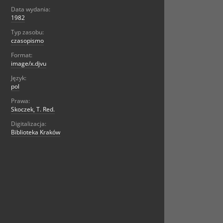
Data wydania:
1982
Typ zasobu:
czasopismo
Format:
image/x.djvu
Język:
pol
Prawa:
Skoczek, T. Red.
Digitalizacja:
Biblioteka Kraków