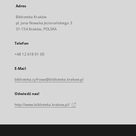
Adres
Biblioteka Kraków
pl. Jana Nowaka Jeziorańskiego 3
31-154 Kraków, POLSKA
Telefon
+48 12 618 91 00
E-Mail
biblioteka.cyfrowa@biblioteka.krakow.pl
Odwiedź nas!
http://www.biblioteka.krakow.pl/