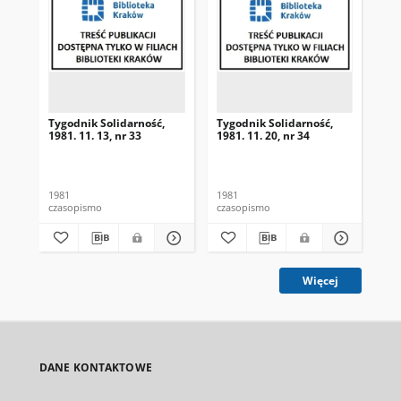
Tygodnik Solidarność,
Tygodnik Solidarność,
Tyg
1981. 11. 13, nr 33
1981. 11. 20, nr 34
198
1981
1981
198
czasopismo
czasopismo
cza
Więcej
DANE KONTAKTOWE