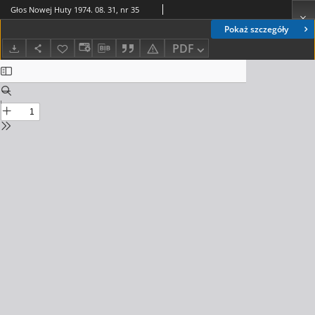
Głos Nowej Huty 1974. 08. 31, nr 35
Pokaż szczegóły
PDF