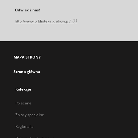
Odwiedź nas!
http://www.biblioteka.krakow.pl/
MAPA STRONY
Strona główna
Kolekcje
Polecane
Zbiory specjalne
Regionalia