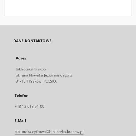
DANE KONTAKTOWE
Adres
Biblioteka Kraków
pl. Jana Nowaka Jeziorańskiego 3
31-154 Kraków, POLSKA
Telefon
+48 12 618 91 00
E-Mail
biblioteka.cyfrowa@biblioteka.krakow.pl